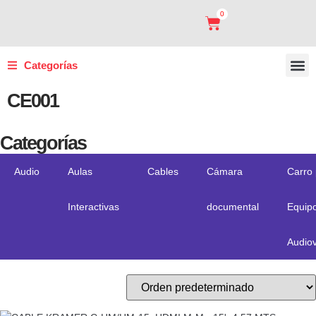
0
Categorías
Carro
Sopor
Panel 
Marco
CE001
Categorías
Audio
Aulas
Cables
Cámara
Carro
Interactivas
documental
Equip
Audiov