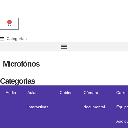
0
Categorías
Microfónos
Categorías
Audio
Aulas
Cables
Cámara
Carro
Interactivas
documental
Equip
Audiov