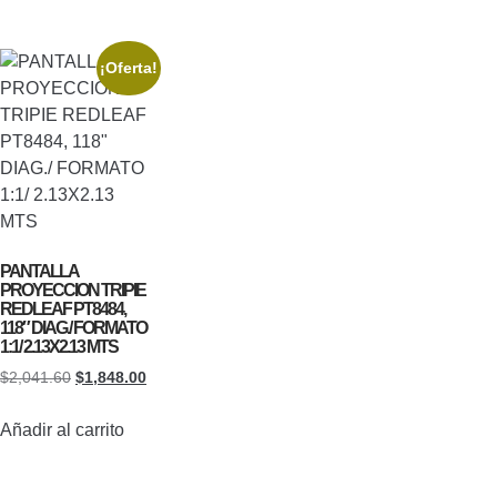
¡Oferta!
PANTALLA
PROYECCION TRIPIE
REDLEAF PT8484,
118″ DIAG./ FORMATO
1:1/ 2.13X2.13 MTS
$
2,041.60
$
1,848.00
Añadir al carrito