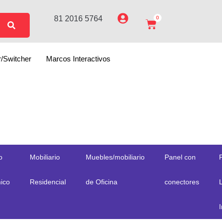
81 2016 5764
0
er/Switcher
Marcos Interactivos
o
Mobiliario
Muebles/mobiliario
Panel con
ico
Residencial
de Oficina
conectores
I