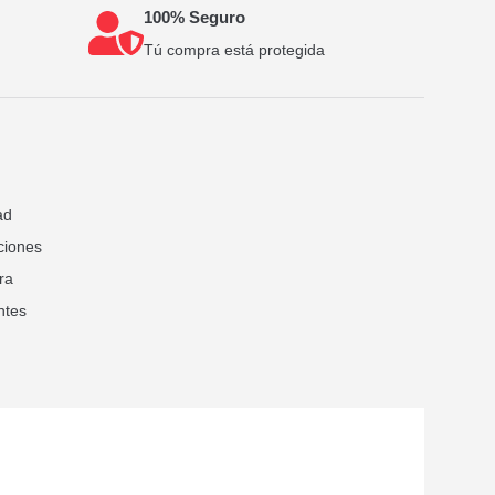
100% Seguro
Tú compra está protegida
ad
ciones
ra
ntes