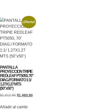
¡Oferta!
PANTALLA
PROYECCION TRIPIE
REDLEAF PT5050, 70″
DIAG./ FORMATO 1:1/
1.27X1.27 MTS
(50″x50″)
$
1,612.86
$
1,460.80
Añadir al carrito