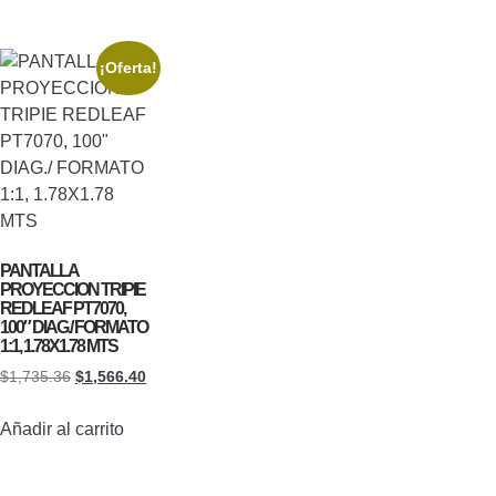
¡Oferta!
PANTALLA
PROYECCION TRIPIE
REDLEAF PT7070,
100″ DIAG./ FORMATO
1:1, 1.78X1.78 MTS
$
1,735.36
$
1,566.40
Añadir al carrito