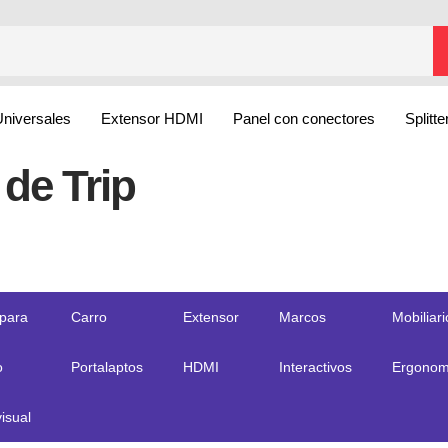
Universales
Extensor HDMI
Panel con conectores
Splitt
 de Trip
 para
Carro
Extensor
Marcos
Mobiliari
o
Portalaptos
HDMI
Interactivos
Ergonom
isual