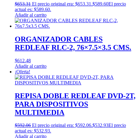
$
653.31
El precio original era: $653.31.
$
589.60
El precio
actual es: $589.60.
Añadir al carrito
ORGANIZADOR CABLES
REDLEAF RLC-2, 76×7.5×3.5 CMS.
$
612.48
Añadir al carrito
¡Oferta!
REPISA DOBLE REDLEAF DVD-2T,
PARA DISPOSITIVOS
MULTIMEDIA
$
592.06
El precio original era: $592.06.
$
532.93
El precio
actual es: $532.93.
Añadir al carrito