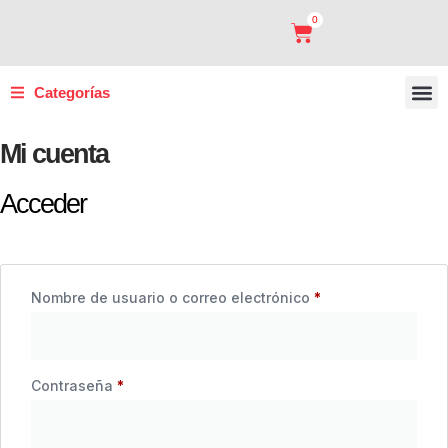
0
Categorías
Carro
Sopor
Panel 
Marco
Mi cuenta
Acceder
Nombre de usuario o correo electrónico
*
Contraseña
*