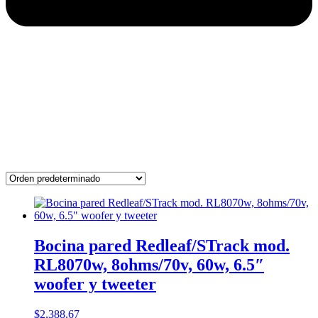
Bocina pared Redleaf/STrack mod.
RL8070w, 8ohms/70v, 60w, 6.5″
woofer y tweeter
$
2,388.67