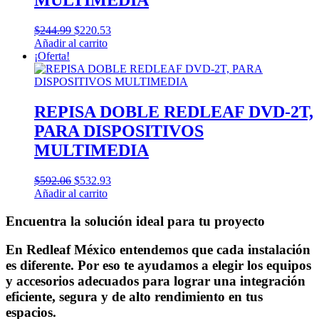
MULTIMEDIA
El
El
$
244.99
$
220.53
precio
precio
Añadir al carrito
original
actual
¡Oferta!
era:
es:
$244.99.
$220.53.
REPISA DOBLE REDLEAF DVD-2T,
PARA DISPOSITIVOS
MULTIMEDIA
El
El
$
592.06
$
532.93
precio
precio
Añadir al carrito
original
actual
era:
es:
Encuentra la solución ideal para tu proyecto
$592.06.
$532.93.
En Redleaf México entendemos que cada instalación
es diferente. Por eso te ayudamos a elegir los equipos
y accesorios adecuados para lograr una integración
eficiente, segura y de alto rendimiento en tus
espacios.