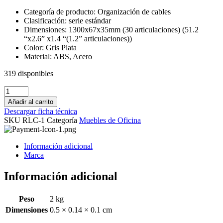
Categoría de producto: Organización de cables
Clasificación: serie estándar
Dimensiones: 1300x67x35mm (30 articulaciones) (51.2
“x2.6” x1.4 “(1.2” articulaciones))
Color: Gris Plata
Material: ABS, Acero
319 disponibles
ORGANIZADOR
/
Añadir al carrito
VERTEBRA
Descargar ficha técnica
CABLES
SKU
RLC-1
Categoría
Muebles de Oficina
REDLEAF
RLC-
1,
Información adicional
130X6.7X3.5
Marca
CMS.
cantidad
Información adicional
Peso
2 kg
Dimensiones
0.5 × 0.14 × 0.1 cm