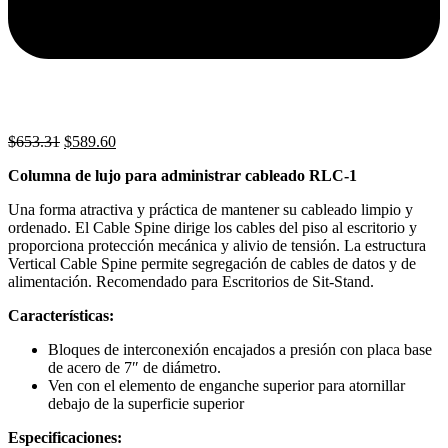
El
El
$
653.31
$
589.60
precio
precio
Columna de lujo para administrar cableado RLC-1
original
actual
era:
es:
Una forma atractiva y práctica de mantener su cableado limpio y
$653.31.
$589.60.
ordenado. El Cable Spine dirige los cables del piso al escritorio y
proporciona protección mecánica y alivio de tensión. La estructura
Vertical Cable Spine permite segregación de cables de datos y de
alimentación. Recomendado para Escritorios de Sit-Stand.
Características:
Bloques de interconexión encajados a presión con placa base
de acero de 7″ de diámetro.
Ven con el elemento de enganche superior para atornillar
debajo de la superficie superior
Especificaciones: