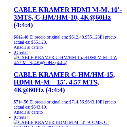
CABLE KRAMER HDMI M-M, 10′-
3MTS, C-HM/HM-10, 4K@60Hz
(4:4:4)
$
612.48
El precio original era: $612.48.
$
551.23
El precio
actual es: $551.23.
Añadir al carrito
¡Oferta!
CABLE KRAMER C-HM/HM-15,
HDMI M-M – 15′. 4.57 MTS,
4K@60Hz (4:4:4)
$
714.56
El precio original era: $714.56.
$
643.10
El precio
actual es: $643.10.
Añadir al carrito
¡Oferta!