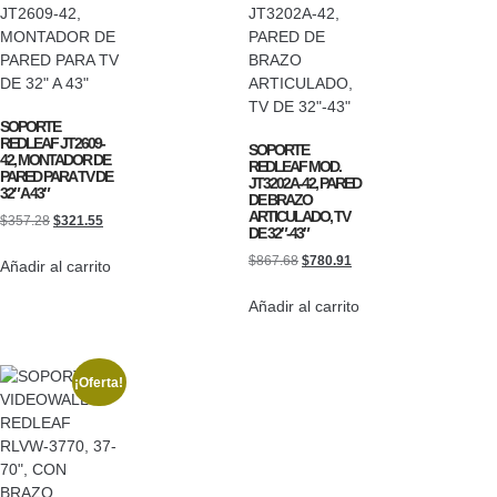
SOPORTE
REDLEAF JT2609-
SOPORTE
42, MONTADOR DE
REDLEAF MOD.
PARED PARA TV DE
JT3202A-42, PARED
32″ A 43″
DE BRAZO
ARTICULADO, TV
$
357.28
$
321.55
DE 32″-43″
$
867.68
$
780.91
Añadir al carrito
Añadir al carrito
¡Oferta!