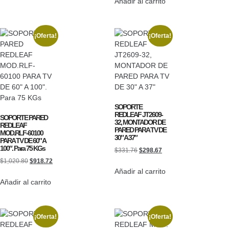
Añadir al carrito
¡Oferta!
¡Oferta!
SOPORTE
REDLEAF JT2609-
SOPORTE PARED
32, MONTADOR DE
REDLEAF
PARED PARA TV DE
MOD.RLF-60100
30″ A 37″
PARA TV DE 60″ A
100″. Para 75 KGs
$
331.76
$
298.67
$
1,020.80
$
918.72
Añadir al carrito
Añadir al carrito
¡Oferta!
¡Oferta!