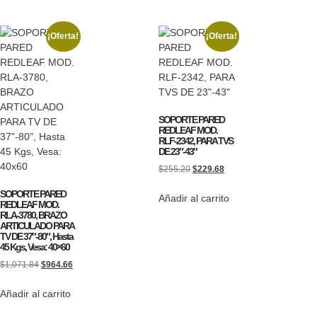
¡Oferta!
¡Oferta!
SOPORTE PARED
REDLEAF MOD.
RLF-2342, PARA TVS
DE 23″-43″
$
255.20
$
229.68
SOPORTE PARED
Añadir al carrito
REDLEAF MOD.
RLA-3780, BRAZO
ARTICULADO PARA
TV DE 37″-80″, Hasta
45 Kgs, Vesa: 40×60
$
1,071.84
$
964.66
Añadir al carrito