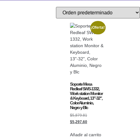
¡Oferta!
Soporte Mesa
Redleaf SWS-1332,
Work station Monitor
& Keyboard, 13″-32″,
Color Aluminio,
Negro y Blc
$
5,879.81
$
5,297.60
Añadir al carrito