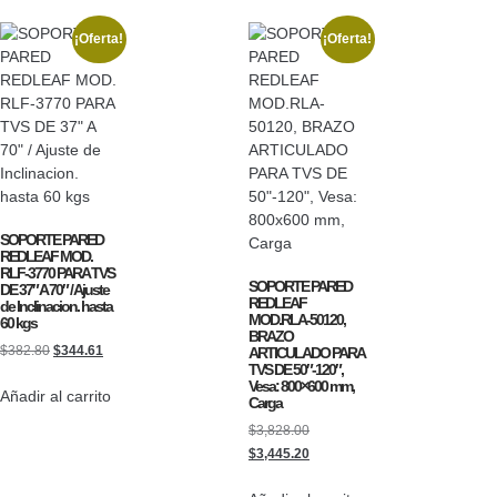
¡Oferta!
¡Oferta!
SOPORTE PARED
REDLEAF MOD.
RLF-3770 PARA TVS
SOPORTE PARED
DE 37″ A 70″ / Ajuste
REDLEAF
de Inclinacion. hasta
MOD.RLA-50120,
60 kgs
BRAZO
$
382.80
$
344.61
ARTICULADO PARA
TVS DE 50″-120″,
Vesa: 800×600 mm,
Añadir al carrito
Carga
$
3,828.00
$
3,445.20