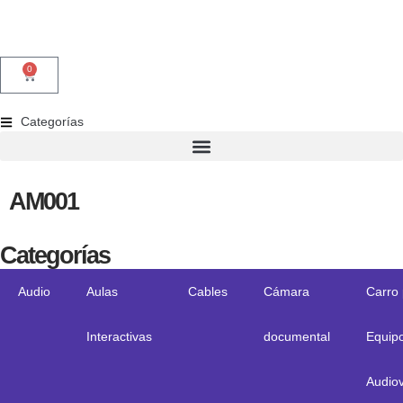
0
Categorías
AM001
Categorías
Audio
Aulas
Cables
Cámara
Carro
Interactivas
documental
Equip
Audiov