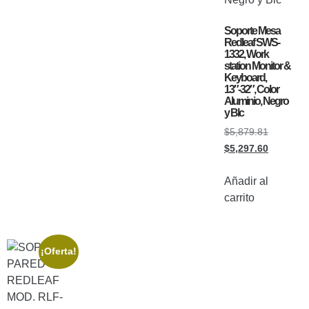
Soporte Mesa
Redleaf SWS-
1332, Work
station Monitor &
Keyboard,
13″-32″, Color
Aluminio, Negro
y Blc
$
5,879.81
$
5,297.60
Añadir al
carrito
¡Oferta!