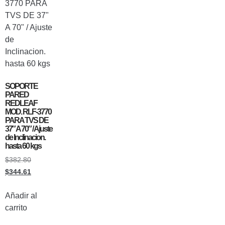
SOPORTE
PARED
REDLEAF
MOD. RLF-3770
PARA TVS DE
37″ A 70″ / Ajuste
de Inclinacion.
hasta 60 kgs
$
382.80
$
344.61
Añadir al
carrito