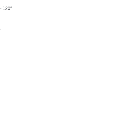
– 120″
o