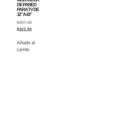
DE PARED
PARA TV DE
32″ A 43″
$
357.28
$
321.55
Añadir al
carrito