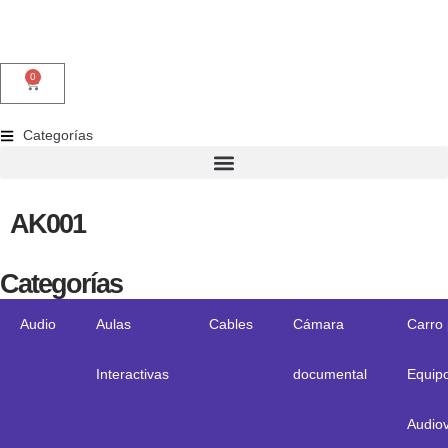
0
Categorías
AK001
Categorías
Audio
Aulas
Cables
Cámara
Carro
Interactivas
documental
Equip
Audiov