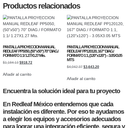
Productos relacionados
PANTALLA PROYECCION MANUAL
PANTALLA PROYECCION MANUAL
REDLEAF PP5050, (50″x50″) 70″ DIAG./
REDLEAF PP120120, 167″ DIAG./
FORMATO 1:1/ 1.27X1.27 Mts.
FORMATO 1:1, (120″x120″) – 3.05X3.05
MTS
$
1,184.13
$
918.72
$
4,042.37
$
3,643.20
Añadir al carrito
Añadir al carrito
Encuentra la solución ideal para tu proyecto
En Redleaf México entendemos que cada
instalación es diferente. Por eso te ayudamos
a elegir los equipos y accesorios adecuados
para lograr una integración eficiente, segura y