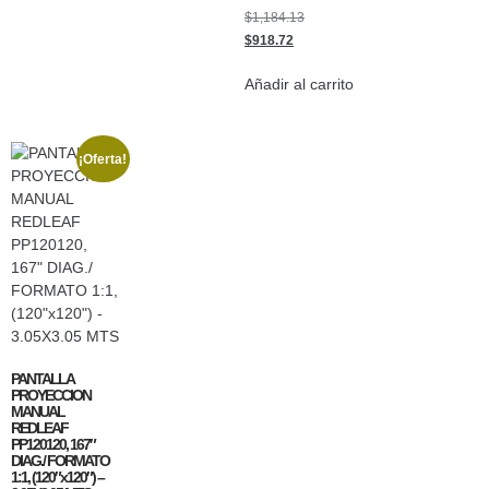
$
1,184.13
$
918.72
Añadir al carrito
¡Oferta!
PANTALLA
PROYECCION
MANUAL
REDLEAF
PP120120, 167″
DIAG./ FORMATO
1:1, (120″x120″) –