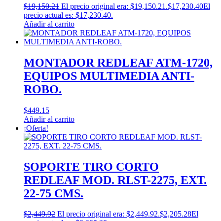
$
19,150.21
El precio original era: $19,150.21.
$
17,230.40
El
precio actual es: $17,230.40.
Añadir al carrito
MONTADOR REDLEAF ATM-1720,
EQUIPOS MULTIMEDIA ANTI-
ROBO.
$
449.15
Añadir al carrito
¡Oferta!
SOPORTE TIRO CORTO
REDLEAF MOD. RLST-2275, EXT.
22-75 CMS.
$
2,449.92
El precio original era: $2,449.92.
$
2,205.28
El