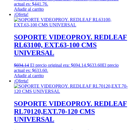
actual es: $441.76.
Añadir al carrito
¡Oferta!
SOPORTE VIDEOPROY. REDLEAF
RL63100, EXT.63-100 CMS
UNIVERSAL
$
694.14
El precio original era: $694.14.
$
633.60
El precio
actual es: $633.60.
Añadir al carrito
¡Oferta!
SOPORTE VIDEOPROY. REDLEAF
RL70120,EXT.70-120 CMS
UNIVERSAL