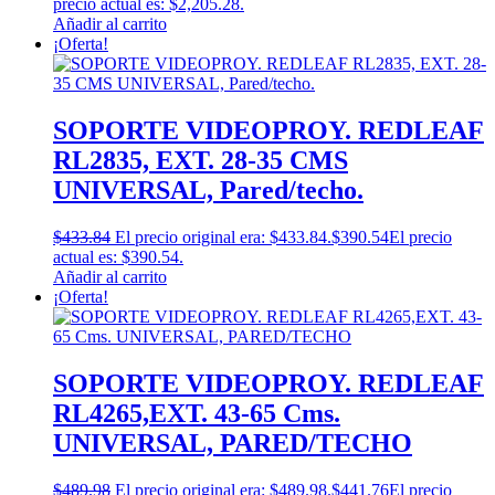
precio actual es: $2,205.28.
Añadir al carrito
¡Oferta!
SOPORTE VIDEOPROY. REDLEAF
RL2835, EXT. 28-35 CMS
UNIVERSAL, Pared/techo.
$
433.84
El precio original era: $433.84.
$
390.54
El precio
actual es: $390.54.
Añadir al carrito
¡Oferta!
SOPORTE VIDEOPROY. REDLEAF
RL4265,EXT. 43-65 Cms.
UNIVERSAL, PARED/TECHO
$
489.98
El precio original era: $489.98.
$
441.76
El precio