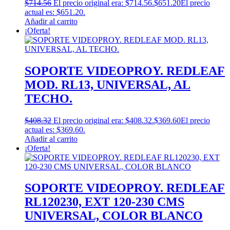
$
714.56
El precio original era: $714.56.
$
651.20
El precio
actual es: $651.20.
Añadir al carrito
¡Oferta!
SOPORTE VIDEOPROY. REDLEAF
MOD. RL13, UNIVERSAL, AL
TECHO.
$
408.32
El precio original era: $408.32.
$
369.60
El precio
actual es: $369.60.
Añadir al carrito
¡Oferta!
SOPORTE VIDEOPROY. REDLEAF
RL120230, EXT 120-230 CMS
UNIVERSAL, COLOR BLANCO