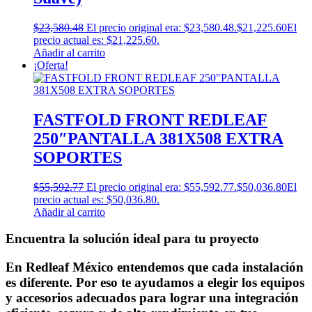
$
23,580.48
El precio original era: $23,580.48.
$
21,225.60
El
precio actual es: $21,225.60.
Añadir al carrito
¡Oferta!
FASTFOLD FRONT REDLEAF
250″PANTALLA 381X508 EXTRA
SOPORTES
$
55,592.77
El precio original era: $55,592.77.
$
50,036.80
El
precio actual es: $50,036.80.
Añadir al carrito
Encuentra la solución ideal para tu proyecto
En Redleaf México entendemos que cada instalación
es diferente. Por eso te ayudamos a elegir los equipos
y accesorios adecuados para lograr una integración