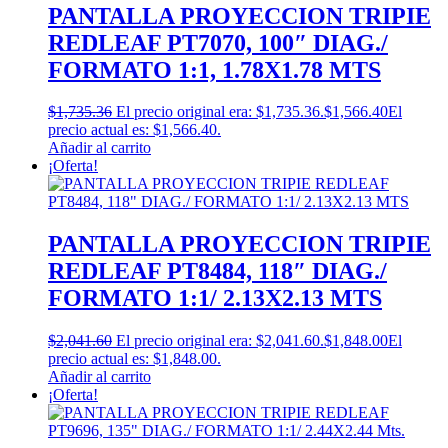
PANTALLA PROYECCION TRIPIE
REDLEAF PT7070, 100″ DIAG./
FORMATO 1:1, 1.78X1.78 MTS
$
1,735.36
El precio original era: $1,735.36.
$
1,566.40
El
precio actual es: $1,566.40.
Añadir al carrito
¡Oferta!
PANTALLA PROYECCION TRIPIE
REDLEAF PT8484, 118″ DIAG./
FORMATO 1:1/ 2.13X2.13 MTS
$
2,041.60
El precio original era: $2,041.60.
$
1,848.00
El
precio actual es: $1,848.00.
Añadir al carrito
¡Oferta!