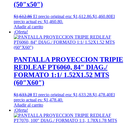
(50″x50″)
$
1,612.86
El precio original era: $1,612.86.
$
1,460.80
El
precio actual es: $1,460.80.
Añadir al carrito
¡Oferta!
PANTALLA PROYECCION TRIPIE
REDLEAF PT6060, 84″ DIAG./
FORMATO 1:1/ 1.52X1.52 MTS
(60″X60″)
$
1,633.28
El precio original era: $1,633.28.
$
1,478.40
El
precio actual es: $1,478.40.
Añadir al carrito
¡Oferta!