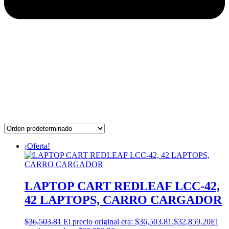
¡Oferta!
LAPTOP CART REDLEAF LCC-42,
42 LAPTOPS, CARRO CARGADOR
$
36,503.81
El precio original era: $36,503.81.
$
32,859.20
El