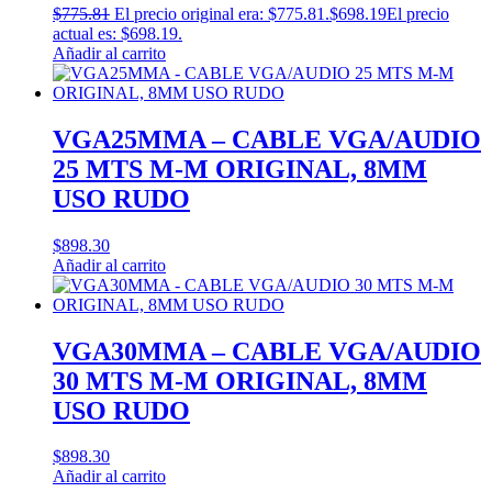
$
775.81
El precio original era: $775.81.
$
698.19
El precio
actual es: $698.19.
Añadir al carrito
VGA25MMA – CABLE VGA/AUDIO
25 MTS M-M ORIGINAL, 8MM
USO RUDO
$
898.30
Añadir al carrito
VGA30MMA – CABLE VGA/AUDIO
30 MTS M-M ORIGINAL, 8MM
USO RUDO
$
898.30
Añadir al carrito