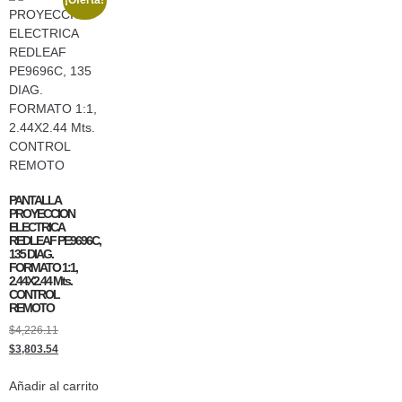
¡Oferta!
PANTALLA
PROYECCION
ELECTRICA
REDLEAF PE9696C,
135 DIAG.
FORMATO 1:1,
2.44X2.44 Mts.
CONTROL
REMOTO
$
4,226.11
$
3,803.54
Añadir al carrito