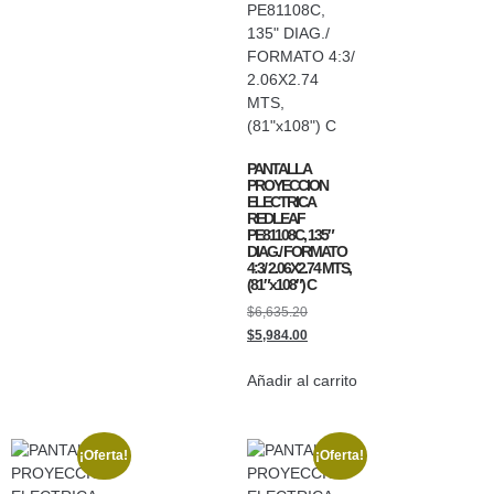
PANTALLA
PROYECCION
ELECTRICA
REDLEAF
PE81108C, 135″
DIAG./ FORMATO
4:3/ 2.06X2.74 MTS,
(81″x108″) C
$
6,635.20
$
5,984.00
Añadir al carrito
¡Oferta!
¡Oferta!