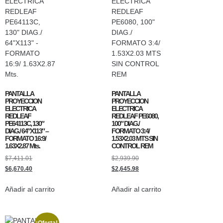
PANTALLA
PANTALLA
PROYECCION
PROYECCION
ELECTRICA
ELECTRICA
REDLEAF
REDLEAF PE6080,
PE64113C, 130″
100″ DIAG./
DIAG./ 64″X113″ –
FORMATO 3:4/
FORMATO 16:9/
1.53X2.03 MTS SIN
1.63X2.87 Mts.
CONTROL REM
$
7,411.01
$
2,939.90
$
6,670.40
$
2,645.98
Añadir al carrito
Añadir al carrito