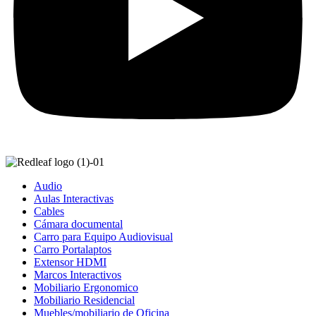
Audio
Aulas Interactivas
Cables
Cámara documental
Carro para Equipo Audiovisual
Carro Portalaptos
Extensor HDMI
Marcos Interactivos
Mobiliario Ergonomico
Mobiliario Residencial
Muebles/mobiliario de Oficina