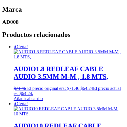
Marca
AD008
Productos relacionados
¡Oferta!
AUDIO1.8 REDLEAF CABLE
AUDIO 3.5MM M-M , 1.8 MTS,
$
71.46
El precio original era: $71.46.
$
64.24
El precio actual
es: $64.24.
Añadir al carrito
¡Oferta!
AUDIO10 REDLEAF CABLE