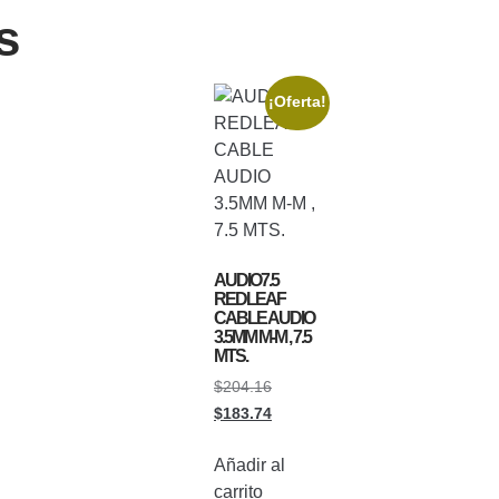
s
¡Oferta!
AUDIO7.5
REDLEAF
CABLE AUDIO
3.5MM M-M , 7.5
MTS.
$
204.16
$
183.74
Añadir al
carrito