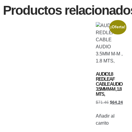
Productos relacionado
¡Oferta!
AUDIO1.8
REDLEAF
CABLE AUDIO
3.5MM M-M , 1.8
MTS,
$
71.46
$
64.24
Añadir al
carrito