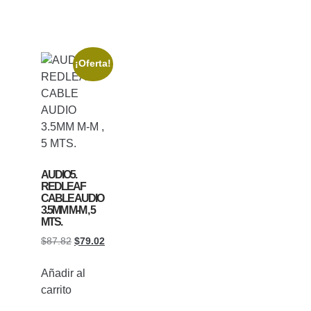
¡Oferta!
AUDIO5.
REDLEAF
CABLE AUDIO
3.5MM M-M , 5
MTS.
$
87.82
$
79.02
Añadir al
carrito