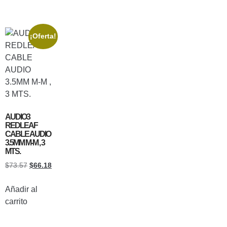
¡Oferta!
AUDIO3
REDLEAF
CABLE AUDIO
3.5MM M-M , 3
MTS.
$
73.57
$
66.18
Añadir al
carrito