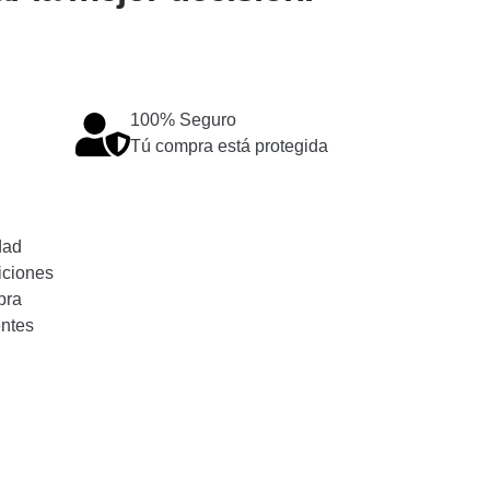
100% Seguro
Tú compra está protegida
dad
iciones
pra
entes