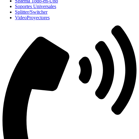
Sistema Todo-en-Uno
Soportes Universales
Splitter/Switcher
VideoProyectores