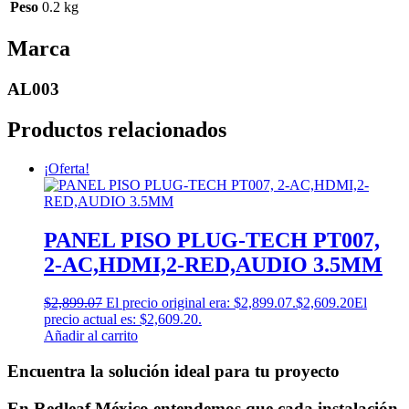
Peso
0.2 kg
Marca
AL003
Productos relacionados
¡Oferta!
PANEL PISO PLUG-TECH PT007,
2-AC,HDMI,2-RED,AUDIO 3.5MM
$
2,899.07
El precio original era: $2,899.07.
$
2,609.20
El
precio actual es: $2,609.20.
Añadir al carrito
Encuentra la solución ideal para tu proyecto
En Redleaf México entendemos que cada instalación