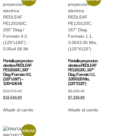
Pantalla proyeccion
Pantalla proyeccion
electrica REDLEAF
electrica REDLEAF
PE120160C, 200″
PE120120C, 167″
Diag./ Formato 4:3,
Diag. Formato 1:1,
(120″x160″) –
3.05X3.05 Mts,
3.05×4.06 Mt
(120″X120″)
$
18,374.40
$
8,166.40
$
16,544.00
$
7,356.80
Añadir al carrito
Añadir al carrito
¡Oferta!