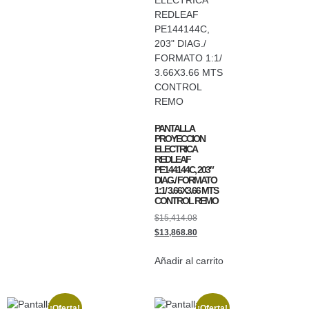
PANTALLA
PROYECCION
ELECTRICA
REDLEAF
PE144144C, 203″
DIAG./ FORMATO
1:1/ 3.66X3.66 MTS
CONTROL REMO
$
15,414.08
$
13,868.80
Añadir al carrito
¡Oferta!
¡Oferta!