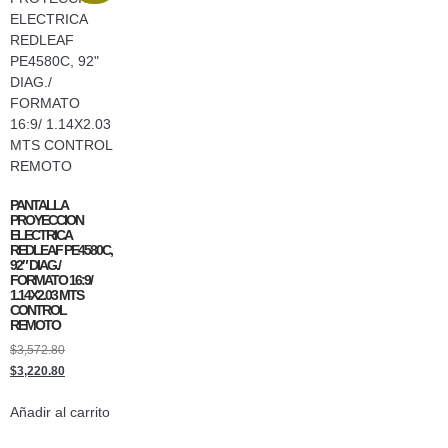
PANTALLA
PROYECCION
ELECTRICA
REDLEAF PE4580C,
92″ DIAG./
FORMATO 16:9/
1.14X2.03 MTS
CONTROL
REMOTO
$
3,572.80
$
3,220.80
Añadir al carrito