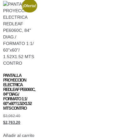
¡Oferta!
PANTALLA
PROYECCION
ELECTRICA
REDLEAF PE6060C,
84″ DIAG./
FORMATO 1:1/
60″x60″/ 1.52X1.52
MTS CONTRO
$
3,062.40
$
2,763.20
Añadir al carrito