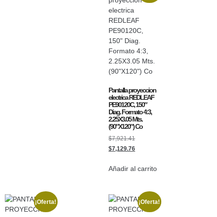
Pantalla proyeccion
electrica REDLEAF
PE90120C, 150″
Diag. Formato 4:3,
2.25X3.05 Mts.
(90″X120″) Co
$
7,921.41
$
7,129.76
Añadir al carrito
¡Oferta!
¡Oferta!