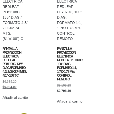
PANTALLA
PANTALLA
PROYECCION
PROYECCION
ELECTRICA
ELECTRICA
REDLEAF
REDLEAF PE7070C,
PE81108C, 135″
100″ DIAG.
DIAG./ FORMATO
FORMATO 1:1,
4:3/ 2.06X2.74 MTS,
1.78X1.78 Mts.
(81″x108″) C
CONTROL
REMOTO
$
6,635.20
$
3,103.23
$
5,984.00
$
2,798.40
Añadir al carrito
Añadir al carrito