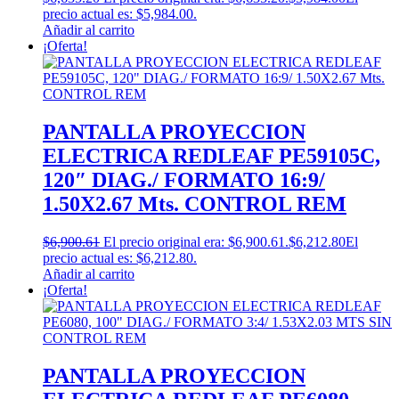
precio actual es: $5,984.00.
Añadir al carrito
¡Oferta!
PANTALLA PROYECCION
ELECTRICA REDLEAF PE59105C,
120″ DIAG./ FORMATO 16:9/
1.50X2.67 Mts. CONTROL REM
$
6,900.61
El precio original era: $6,900.61.
$
6,212.80
El
precio actual es: $6,212.80.
Añadir al carrito
¡Oferta!
PANTALLA PROYECCION