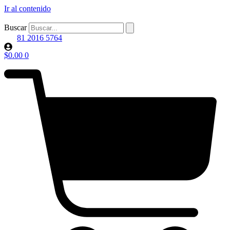
Ir al contenido
Buscar
81 2016 5764
$
0.00
0