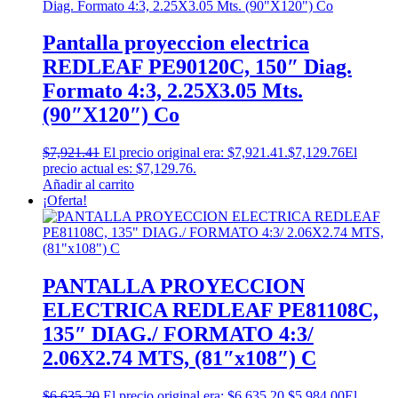
Pantalla proyeccion electrica
REDLEAF PE90120C, 150″ Diag.
Formato 4:3, 2.25X3.05 Mts.
(90″X120″) Co
$
7,921.41
El precio original era: $7,921.41.
$
7,129.76
El
precio actual es: $7,129.76.
Añadir al carrito
¡Oferta!
PANTALLA PROYECCION
ELECTRICA REDLEAF PE81108C,
135″ DIAG./ FORMATO 4:3/
2.06X2.74 MTS, (81″x108″) C
$
6,635.20
El precio original era: $6,635.20.
$
5,984.00
El