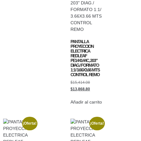
PANTALLA
PROYECCION
ELECTRICA
REDLEAF
PE144144C, 203″
DIAG./ FORMATO
1:1/ 3.66X3.66 MTS
CONTROL REMO
$
15,414.08
$
13,868.80
Añadir al carrito
¡Oferta!
¡Oferta!