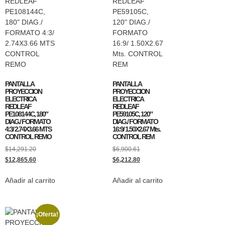
PANTALLA
PANTALLA
PROYECCION
PROYECCION
ELECTRICA
ELECTRICA
REDLEAF
REDLEAF
PE108144C, 180″
PE59105C, 120″
DIAG./ FORMATO
DIAG./ FORMATO
4:3/ 2.74X3.66 MTS
16:9/ 1.50X2.67 Mts.
CONTROL REMO
CONTROL REM
$
14,291.20
$
6,900.61
$
12,865.60
$
6,212.80
Añadir al carrito
Añadir al carrito
¡Oferta!