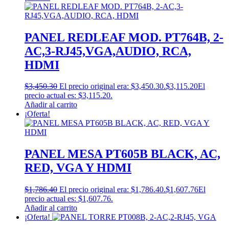
PANEL REDLEAF MOD. PT764B, 2-
AC,3-RJ45,VGA,AUDIO, RCA,
HDMI
$
3,450.30
El precio original era: $3,450.30.
$
3,115.20
El
precio actual es: $3,115.20.
Añadir al carrito
¡Oferta!
PANEL MESA PT605B BLACK, AC,
RED, VGA Y HDMI
$
1,786.40
El precio original era: $1,786.40.
$
1,607.76
El
precio actual es: $1,607.76.
Añadir al carrito
¡Oferta!