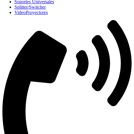
Soportes Universales
Splitter/Switcher
VideoProyectores