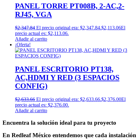
PANEL TORRE PT008B, 2-AC,2-
RJ45, VGA
$
2,347.84
El precio original era: $2,347.84.
$
2,113.06
El
precio actual es: $2,113.06.
Añadir al carrito
¡Oferta!
PANEL ESCRITORIO PT138,
AC,HDMI Y RED (3 ESPACIOS
CONFIG)
$
2,633.66
El precio original era: $2,633.66.
$
2,376.00
El
precio actual es: $2,376.00.
Añadir al carrito
Encuentra la solución ideal para tu proyecto
En Redleaf México entendemos que cada instalación