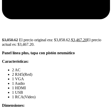
$
3,858.62
El precio original era: $3,858.62.
$
3,467.20
El precio
actual es: $3,467.20.
Panel línea plus, tapa con pistón neumático
Características:
2 AC
2 RJ45(Red)
1 VGA
1 Audio
1 HDMI
1 USB
1 RCA(Video)
Dimensiones: