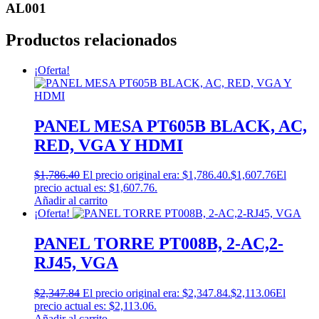
AL001
Productos relacionados
¡Oferta!
PANEL MESA PT605B BLACK, AC,
RED, VGA Y HDMI
$
1,786.40
El precio original era: $1,786.40.
$
1,607.76
El
precio actual es: $1,607.76.
Añadir al carrito
¡Oferta!
PANEL TORRE PT008B, 2-AC,2-
RJ45, VGA
$
2,347.84
El precio original era: $2,347.84.
$
2,113.06
El
precio actual es: $2,113.06.
Añadir al carrito