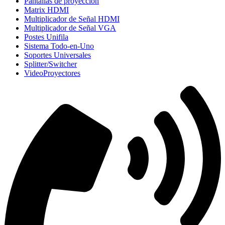
Pantallas de proyección
Matrix HDMI
Multiplicador de Señal HDMI
Multiplicador de Señal VGA
Postes Unifila
Sistema Todo-en-Uno
Soportes Universales
Splitter/Switcher
VideoProyectores