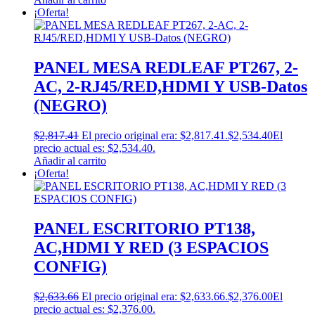
¡Oferta!
PANEL MESA REDLEAF PT267, 2-
AC, 2-RJ45/RED,HDMI Y USB-Datos
(NEGRO)
$
2,817.41
El precio original era: $2,817.41.
$
2,534.40
El
precio actual es: $2,534.40.
Añadir al carrito
¡Oferta!
PANEL ESCRITORIO PT138,
AC,HDMI Y RED (3 ESPACIOS
CONFIG)
$
2,633.66
El precio original era: $2,633.66.
$
2,376.00
El
precio actual es: $2,376.00.