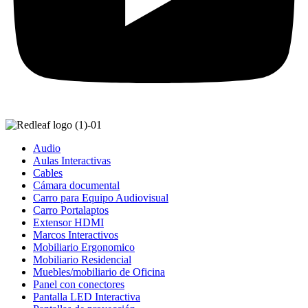
Audio
Aulas Interactivas
Cables
Cámara documental
Carro para Equipo Audiovisual
Carro Portalaptos
Extensor HDMI
Marcos Interactivos
Mobiliario Ergonomico
Mobiliario Residencial
Muebles/mobiliario de Oficina
Panel con conectores
Pantalla LED Interactiva