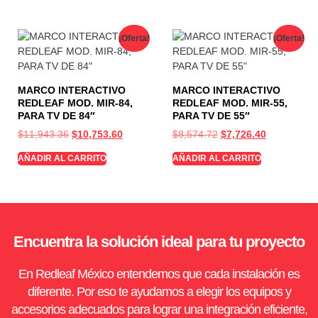
¡Oferta!
¡Oferta!
MARCO INTERACTIVO
MARCO INTERACTIVO
REDLEAF MOD. MIR-84,
REDLEAF MOD. MIR-55,
PARA TV DE 84″
PARA TV DE 55″
$
11,943.36
$
10,753.60
$
8,574.72
$
7,726.40
AÑADIR AL CARRITO
AÑADIR AL CARRITO
Encuentra la solución ideal para tu proyecto
En Redleaf México entendemos que cada instalación es
diferente. Por eso te ayudamos a elegir los equipos y
accesorios adecuados para lograr una integración eficiente,