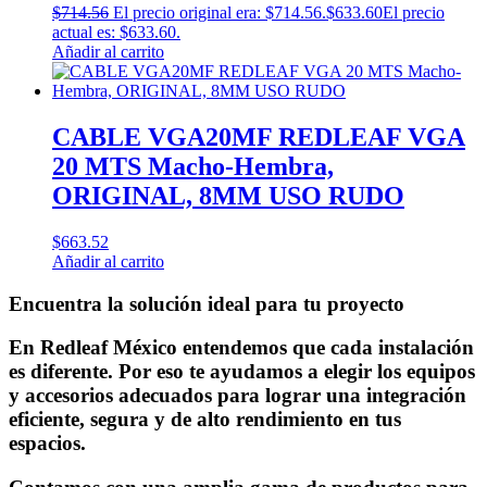
$
714.56
El precio original era: $714.56.
$
633.60
El precio
actual es: $633.60.
Añadir al carrito
CABLE VGA20MF REDLEAF VGA
20 MTS Macho-Hembra,
ORIGINAL, 8MM USO RUDO
$
663.52
Añadir al carrito
Encuentra la solución ideal para tu proyecto
En Redleaf México entendemos que cada instalación
es diferente. Por eso te ayudamos a elegir los equipos
y accesorios adecuados para lograr una integración
eficiente, segura y de alto rendimiento en tus
espacios.