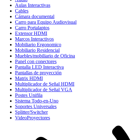
Aulas Interactivas
Cables
Cámara documental
Carro para Equipo Audiovisual
Carro Portalaptos
Extensor HDMI
Marcos Interactivos
Mobiliario Ergonomico
Mobiliario Residencial
Muebles/mobiliario de Oficina
Panel con conectores
Pantalla LED Interactiva
Pantallas de proyección
Matrix HDMI
Multiplicador de Señal HDMI
Multiplicador de Señal VGA
Postes Unifila
Sistema Todo-en-Uno
Soportes Universales
Splitter/Switcher
VideoProyectores