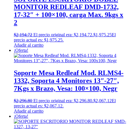
MONITOR REDLEAF DMD-1732,
17-32″ + 100×100, carga Max. 9kgs x
2
$
2,194.72
El precio original era: $2,194.72.
$
1,975.25
El
precio actual es: $1,975.25.
Añadir al carrito
¡Oferta!
Soporte Mesa Redleaf Mod. RLMS4-
1332, Soporta 4 Monitores 13″-27″,
7Kgs x Brazo, Vesa: 100×100, Negr
$
2,296.80
El precio original era: $2,296.80.
$
2,067.12
El
precio actual es: $2,067.12.
Añadir al carrito
¡Oferta!