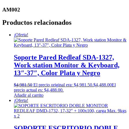
AM002
Productos relacionados
¡Oferta!
Soporte Pared Redleaf SDA-1327,
Work station Monitor & Keyboard,
13″-37″, Color Plata y Negro
$
4,981.50
El precio original era: $4,981.50.
$
4,488.00
El
precio actual es: $4,488.00.
Añadir al carrito
¡Oferta!
SOPORTE ESCRITORIO DOBLE