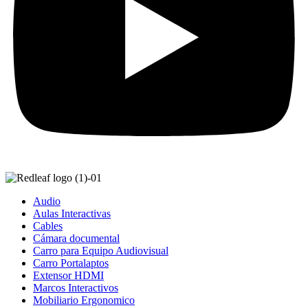
Audio
Aulas Interactivas
Cables
Cámara documental
Carro para Equipo Audiovisual
Carro Portalaptos
Extensor HDMI
Marcos Interactivos
Mobiliario Ergonomico