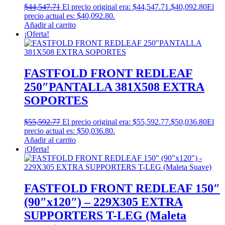
$
44,547.71
El precio original era: $44,547.71.
$
40,092.80
El
precio actual es: $40,092.80.
Añadir al carrito
¡Oferta!
FASTFOLD FRONT REDLEAF
250″PANTALLA 381X508 EXTRA
SOPORTES
$
55,592.77
El precio original era: $55,592.77.
$
50,036.80
El
precio actual es: $50,036.80.
Añadir al carrito
¡Oferta!
FASTFOLD FRONT REDLEAF 150″
(90″x120″) – 229X305 EXTRA
SUPPORTERS T-LEG (Maleta