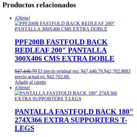
Productos relacionados
¡Oferta!
PPF200B FASTFOLD BACK
REDLEAF 200″ PANTALLA
300X406 CMS EXTRA DOBLE
$
47,446.79
El precio original era: $47,446.79.
$
42,702.88
El
precio actual es: $42,702.88.
Añadir al carrito
¡Oferta!
PANTALLA FASTFOLD BACK 180″
274X366 EXTRA SUPPORTERS T-
LEGS