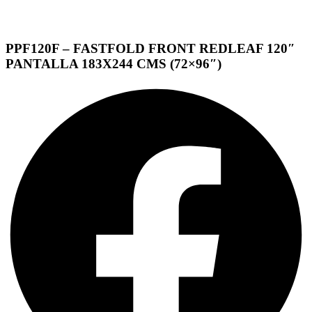
PPF120F – FASTFOLD FRONT REDLEAF 120″
PANTALLA 183X244 CMS (72×96″)