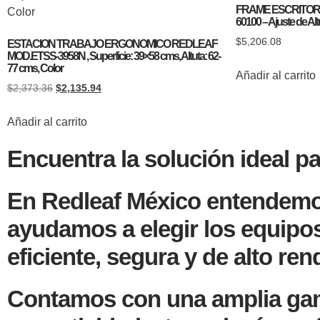
FRAME ESCRITORI
60100 – Ajuste de Alt
$
5,206.08
ESTACION TRABAJO ERGONOMICO REDLEAF
MOD.ETSS-3958N , Superficie: 39×58 cms, Altuta: 62-
77 cms, Color
Añadir al carrito
$
2,373.36
$
2,135.94
Añadir al carrito
Encuentra la solución ideal p
En Redleaf México entendemos 
ayudamos a elegir los equipo
eficiente, segura y de alto re
Contamos con una amplia gam