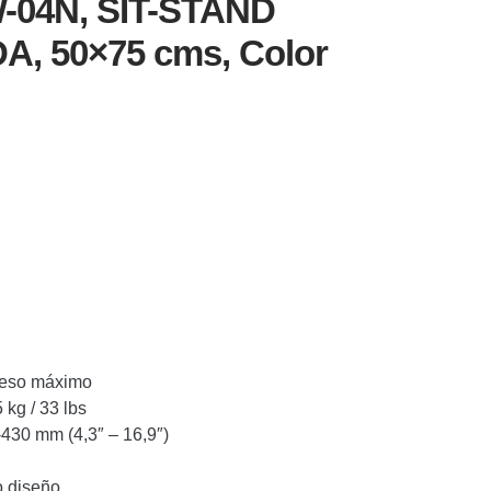
04N, SIT-STAND
, 50×75 cms, Color
Peso máximo
 kg / 33 lbs
-430 mm (4,3″ – 16,9″)
o diseño