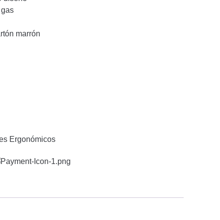
 gas
artón marrón
es Ergonómicos