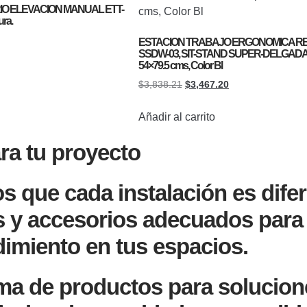
O ELEVACION MANUAL ETT-
ura.
ESTACION TRABAJO ERGONOMICA R
SSDW-03, SIT-STAND SUPER-DELGADA, 
54×79.5 cms, Color Bl
$
3,838.21
$
3,467.20
Añadir al carrito
ara tu proyecto
que cada instalación es difer
s y accesorios adecuados para 
ndimiento en tus espacios.
a de productos para solucione