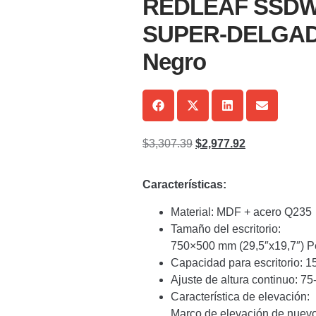
REDLEAF SSDW-
SUPER-DELGADA
Negro
$
3,307.39
$
2,977.92
Características:
Material: MDF + acero Q235
Tamaño del escritorio:
750×500 mm (29,5″x19,7″) 
Capacidad para escritorio: 15
Ajuste de altura continuo: 75
Característica de elevación:
Marco de elevación de nuev