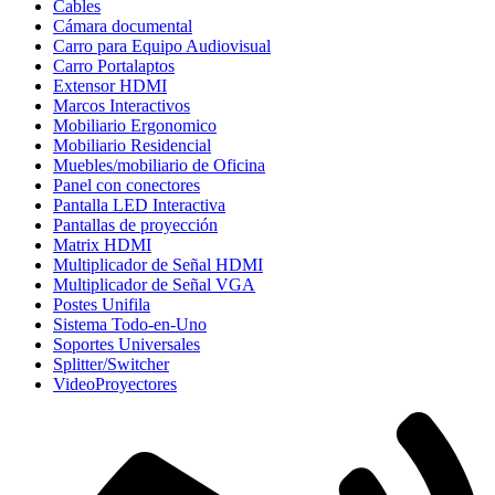
Cables
Cámara documental
Carro para Equipo Audiovisual
Carro Portalaptos
Extensor HDMI
Marcos Interactivos
Mobiliario Ergonomico
Mobiliario Residencial
Muebles/mobiliario de Oficina
Panel con conectores
Pantalla LED Interactiva
Pantallas de proyección
Matrix HDMI
Multiplicador de Señal HDMI
Multiplicador de Señal VGA
Postes Unifila
Sistema Todo-en-Uno
Soportes Universales
Splitter/Switcher
VideoProyectores