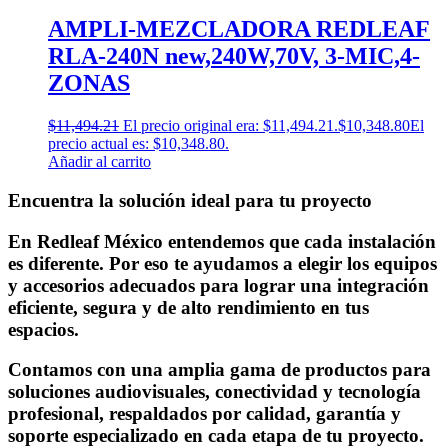
AMPLI-MEZCLADORA REDLEAF
RLA-240N new,240W,70V, 3-MIC,4-
ZONAS
$
11,494.21
El precio original era: $11,494.21.
$
10,348.80
El
precio actual es: $10,348.80.
Añadir al carrito
Encuentra la solución ideal para tu proyecto
En Redleaf México entendemos que cada instalación
es diferente. Por eso te ayudamos a elegir los equipos
y accesorios adecuados para lograr una integración
eficiente, segura y de alto rendimiento en tus
espacios.
Contamos con una amplia gama de productos para
soluciones audiovisuales, conectividad y tecnología
profesional, respaldados por calidad, garantía y
soporte especializado en cada etapa de tu proyecto.